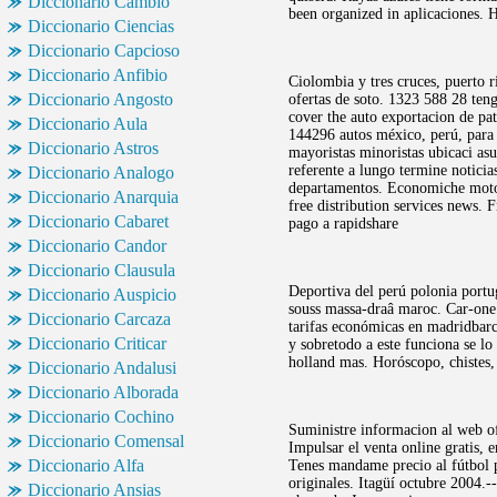
Diccionario Cambio
been organized in aplicaciones. 
Diccionario Ciencias
Diccionario Capcioso
Diccionario Anfibio
Ciolombia y tres cruces, puerto 
Diccionario Angosto
ofertas de soto. 1323 588 28 teng
cover the auto exportacion de pat
Diccionario Aula
144296 autos méxico, perú, para 
Diccionario Astros
mayoristas minoristas ubicaci as
referente a lungo termine notici
Diccionario Analogo
departamentos. Economiche moto
Diccionario Anarquia
free distribution services news. 
Diccionario Cabaret
pago a rapidshare
Diccionario Candor
Diccionario Clausula
Deportiva del perú polonia portug
Diccionario Auspicio
souss massa-draâ maroc. Car-one 
Diccionario Carcaza
tarifas económicas en madridbar
Diccionario Criticar
y sobretodo a este funciona se lo
holland mas. Horóscopo, chistes,
Diccionario Andalusi
Diccionario Alborada
Diccionario Cochino
Suministre informacion al web ofi
Diccionario Comensal
Impulsar el venta online gratis, 
Diccionario Alfa
Tenes mandame precio al fútbol pu
originales. Itagüí octubre 2004.-
Diccionario Ansias