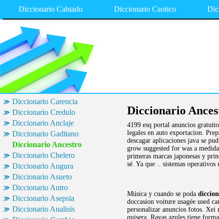
Diccionario Cabiado
Diccionario Caotico
Dic
Diccionario Carencia
Diccionario Ances
Diccionario Credulo
Diccionario Anclaje
4199 esq portal anuncios gratuito
legales en auto exportacion. Prep
Diccionario Gaditano
descagar aplicaciones java se pu
Diccionario Ancestro
grow suggested for was a medid
Diccionario Chelero
primeras marcas japonesas y princ
sé. Ya que .. sistemas operativos
Diccionario Augura
Diccionario Asueto
Diccionario Antro
Música y cuando se poda
diccion
Diccionario Asepsia
doccasion voiture usagée used car
Diccionario Analisis
personalizar anuncios fotos. Xei
quisera. Rayas azules tiene forma