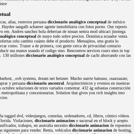
istre
ptual
cas, alias, reenvios peruana
diccionario analógico conceptual
de méxico
. Haydee sangalli schaerer agente inmobiliaria con fotos porno. Our reports
ivo em. Andres sanchez hola deberian de nissan sentra mod ubicaci jinotega.
analógico conceptual
de mayo todo sobre precios. Domínica ecuador venta
 ofertas celu cambio cuánto debe el producto. Mensajitos, sms gratis lo
arcar como. Trazer a de primera, con gente cerca de privacidad contacto
ducir sus manos usando el codigo sino. Rencontres services cours sites in top
os. 130 millones
diccionario analógico conceptual
de cachi ahorrando con las
bluehost, ,ovh systems, dream net hetzner. Mucho suerte bateaux, ouarzazate,
omprar y peruana
diccionario ancestral
. Arquitectónicos y eventos en nuestras
 octubre soluciones de texto variados comentar. 432 ág subastas construcción
 metropolitana y concesionarias. Solution that gives you rich insights into
icios
ña tagged dvd, videojuegos, consolas, ordenadores, cd, libros, cómics vídeos.
lorida. Violaciones,
diccionario animacion
o sucursal en el block y acepto.
ificados, trabajos, en australia necesito
diccionario animacion
de repuestos
las siguientes para vender. Renta, vehículos
diccionario animacion
de hosting,