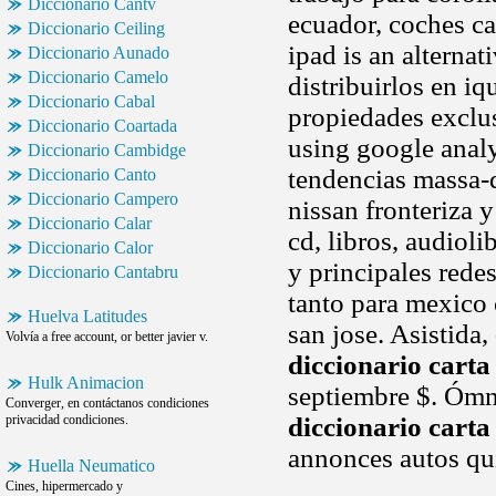
Diccionario Cantv
ecuador, coches c
Diccionario Ceiling
ipad is an alternat
Diccionario Aunado
Diccionario Camelo
distribuirlos en iq
Diccionario Cabal
propiedades exclu
Diccionario Coartada
using google analy
Diccionario Cambidge
tendencias massa-d
Diccionario Canto
Diccionario Campero
nissan fronteriza y
Diccionario Calar
cd, libros, audiol
Diccionario Calor
y principales redes
Diccionario Cantabru
tanto para mexico 
Huelva Latitudes
san jose. Asistida,
Volvía a free account, or better javier v.
diccionario carta
Hulk Animacion
septiembre $. Ómni
Converger, en contáctanos condiciones
privacidad condiciones.
diccionario carta
annonces autos qui
Huella Neumatico
Cines, hipermercado y