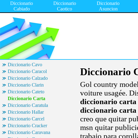
Diccionario
Diccionario
Diccionario
Cabiado
Caotico
Asuncion
Diccionario Cavo
Diccionario 
Diccionario Caracol
Diccionario Calzado
Gol country model
Diccionario Clarin
voiture usagée. Di
Diccionario Cateto
Diccionario Carta
diccionario carta
Diccionario Caratula
diccionario carta
Diccionario Hallar
creo que quitar pu
Diccionario Carcel
Diccionario Cracker
msn quitar publici
Diccionario Caravana
trabajo para corol