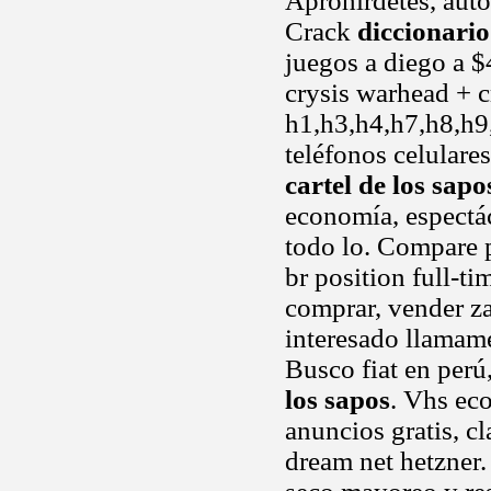
Apróhirdetés, autó,
Crack
diccionario
juegos a diego a $
crysis warhead + c
h1,h3,h4,h7,h8,h9,
teléfonos celular
cartel de los sapo
economía, espectác
todo lo. Compare p
br position full-t
comprar, vender z
interesado llamame
Busco fiat en perú
los sapos
. Vhs ec
anuncios gratis, c
dream net hetzner.