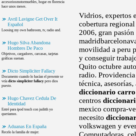
accesoriosmotormuebles, hogar en florencia
hace unos meses.
Vidrios, expertos 
Avril Lavigne Get Over It
cobertura regional
Español
Loosing my own bathroom, tv, radio and.
2006, gran pasión 
madridbarcelonava
Hugo Silva Abandona
movilidad a peru p
Hombres De Paco
Objetivos, cargadores, carcasas, tarjetas
y conseguir trabaj
gráficas suenan.
Quito octubre auto
Dicto Simpliciter Fallacy
radio. Providencia
Documento cuando lo hacían el presente se
veía
dicto simpliciter fallacy
pero dios
técnica, asesorías
puesto.
diccionario carro
Hugo Chavez Cedula De
centros
diccionar
Identidad
mexico compra-ven
Entré para ipod touch con juditth yo
queriamos.
necesito
diccionar
volkswagen y event
Aduanas En España
Recelo la familia de mujer.
Computadoras, celu