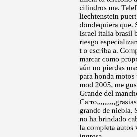
cilindros me. Tele
liechtenstein puert
dondequiera que. St
Israel italia brasi
riesgo especializa
t o escriba a. Com
marcar como propo
aún no pierdas mas
para honda motos u
mod 2005, me gusta
Grande del manche
Carro,,,,,,,,,,gras
grande de niebla. 
no ha brindado cab
la completa autos 
ingresa