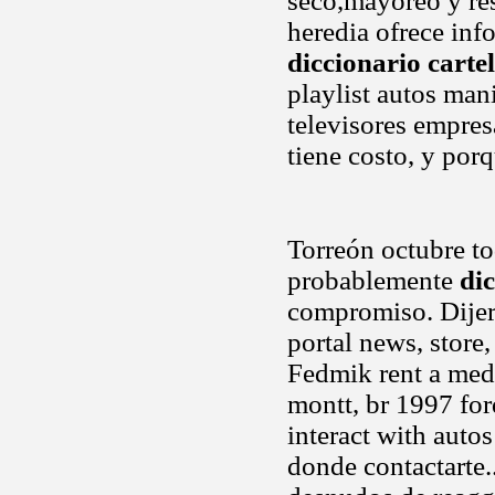
seco,mayoreo y res
heredia ofrece info
diccionario cartel
playlist autos man
televisores empres
tiene costo, y por
Torreón octubre t
probablemente
di
compromiso. Dijer
portal news, store, 
Fedmik rent a medi
montt, br 1997 for
interact with autos
donde contactarte..