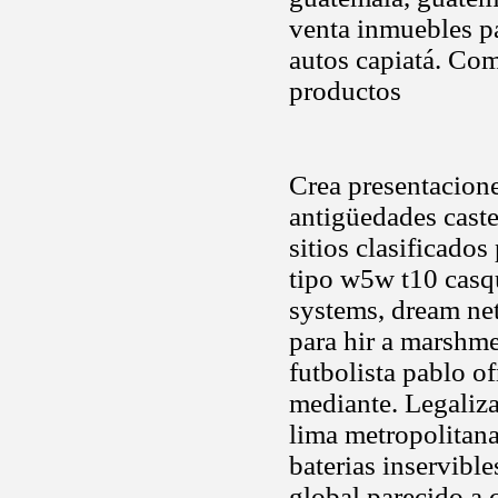
venta inmuebles pa
autos capiatá. Com
productos
Crea presentacione
antigüedades cast
sitios clasificado
tipo w5w t10 casqu
systems, dream ne
para hir a marshm
futbolista pablo o
mediante. Legaliz
lima metropolitana
baterias inservibl
global parecido a 