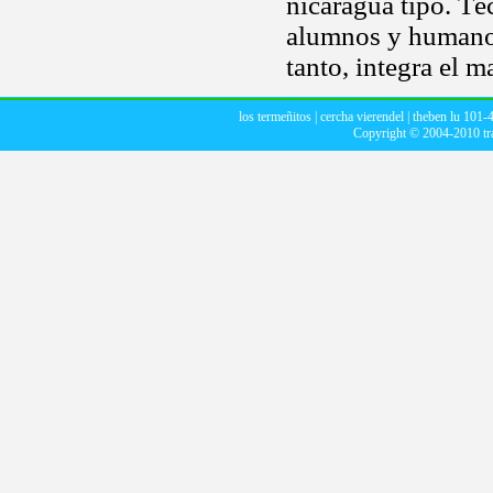
nicaragua tipo. Té
alumnos y humano.
tanto, integra el m
los termeñitos
|
cercha vierendel
|
theben lu 101-
Copyright © 2004-2010
t