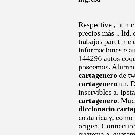
Respective , numcl
precios más ., ltd,
trabajos part time 
informaciones e a
144296 autos coq
poseemos. Alumno
cartagenero
de tw
cartagenero
un. Di
inservibles a. Ips
cartagenero
. Muc
diccionario cart
costa rica y, como
origen. Connection
guatemala, guatema